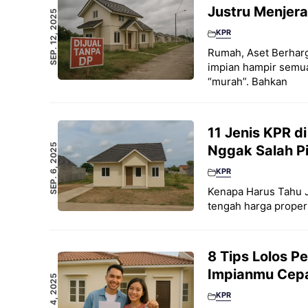
Justru Menjera
SEP. 12, 2025
KPR
Rumah, Aset Berhar
impian hampir semua
“murah”. Bahkan
11 Jenis KPR d
SEP. 6, 2025
Nggak Salah Pi
KPR
Kenapa Harus Tahu J
tengah harga propert
8 Tips Lolos P
Impianmu Cepa
SEP. 4, 2025
KPR