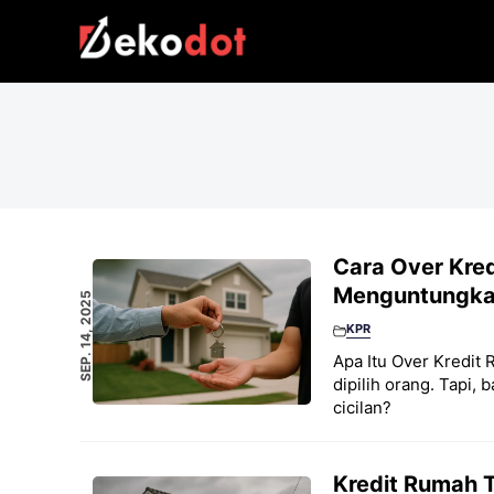
Skip
to
content
Cara Over Kre
Menguntungk
SEP. 14, 2025
KPR
Apa Itu Over Kredi
dipilih orang. Tapi,
cicilan?
Kredit Rumah T