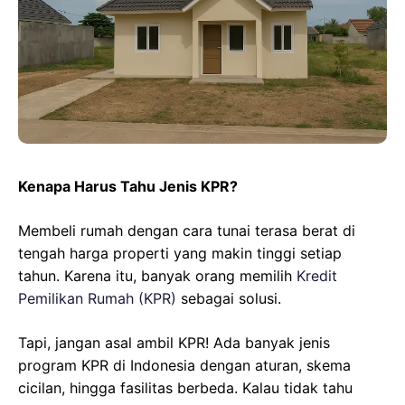
o
A
r
d
r
o
p
a
s
e
k
p
m
s
t
Kenapa Harus Tahu Jenis KPR?
Membeli rumah dengan cara tunai terasa berat di
tengah harga properti yang makin tinggi setiap
tahun. Karena itu, banyak orang memilih
Kredit
Pemilikan Rumah (KPR)
sebagai solusi.
Tapi, jangan asal ambil KPR! Ada banyak jenis
program KPR di Indonesia dengan aturan, skema
cicilan, hingga fasilitas berbeda. Kalau tidak tahu