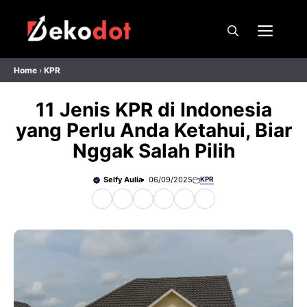
Skip
to
Men
content
Home
›
KPR
11 Jenis KPR di Indonesia
yang Perlu Anda Ketahui, Biar
Nggak Salah Pilih
Selfy Aulia
06/09/2025
KPR
F
X
W
T
T
P
a
h
e
h
i
c
a
l
r
n
e
t
e
e
t
b
s
g
a
e