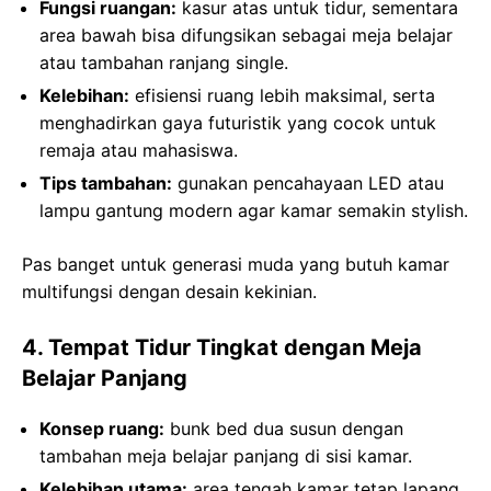
Fungsi ruangan:
kasur atas untuk tidur, sementara
area bawah bisa difungsikan sebagai meja belajar
atau tambahan ranjang single.
Kelebihan:
efisiensi ruang lebih maksimal, serta
menghadirkan gaya futuristik yang cocok untuk
remaja atau mahasiswa.
Tips tambahan:
gunakan pencahayaan LED atau
lampu gantung modern agar kamar semakin stylish.
Pas banget untuk generasi muda yang butuh kamar
multifungsi dengan desain kekinian.
4. Tempat Tidur Tingkat dengan Meja
Belajar Panjang
Konsep ruang:
bunk bed dua susun dengan
tambahan meja belajar panjang di sisi kamar.
Kelebihan utama:
area tengah kamar tetap lapang