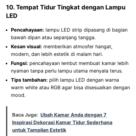
10. Tempat Tidur Tingkat dengan Lampu
LED
Pencahayaan:
lampu LED strip dipasang di bagian
bawah dipan atau sepanjang tangga.
Kesan visual:
memberikan atmosfer hangat,
modern, dan lebih estetik di malam hari.
Fungsi:
pencahayaan lembut membuat kamar lebih
nyaman tanpa perlu lampu utama menyala terus.
Tips tambahan:
pilih lampu LED dengan warna
warm white atau RGB agar bisa disesuaikan dengan
mood.
Baca Juga:
Ubah Kamar Anda dengan 7
Inspirasi Dekorasi Kamar Tidur Sederhana
untuk Tampilan Estetik