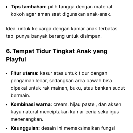
Tips tambahan:
pilih tangga dengan material
kokoh agar aman saat digunakan anak-anak.
Ideal untuk keluarga dengan kamar anak terbatas
tapi punya banyak barang untuk disimpan.
6. Tempat Tidur Tingkat Anak yang
Playful
Fitur utama:
kasur atas untuk tidur dengan
pengaman lebar, sedangkan area bawah bisa
dipakai untuk rak mainan, buku, atau bahkan sudut
bermain.
Kombinasi warna:
cream, hijau pastel, dan aksen
kayu natural menciptakan kamar ceria sekaligus
menenangkan.
Keunggulan:
desain ini memaksimalkan fungsi