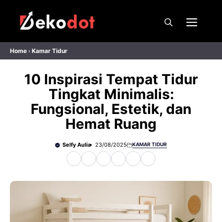
Skip
to
Men
content
Home
›
Kamar Tidur
10 Inspirasi Tempat Tidur
Tingkat Minimalis:
Fungsional, Estetik, dan
Hemat Ruang
Selfy Aulia
23/08/2025
KAMAR TIDUR
F
X
W
T
T
P
a
h
e
h
i
c
a
l
r
n
e
t
e
e
t