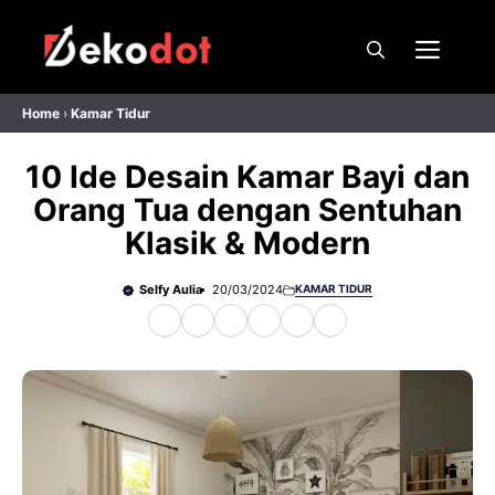
Skip
to
Men
content
Home
›
Kamar Tidur
10 Ide Desain Kamar Bayi dan
Orang Tua dengan Sentuhan
Klasik & Modern
Selfy Aulia
20/03/2024
KAMAR TIDUR
F
X
W
T
T
P
a
h
e
h
i
c
a
l
r
n
e
t
e
e
t
b
s
g
a
e