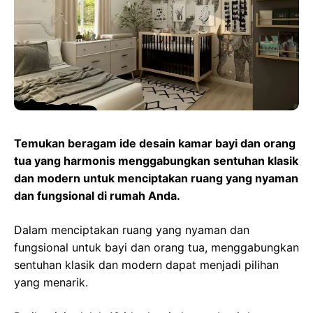
o
A
r
d
r
o
p
a
s
e
k
p
m
s
t
Temukan beragam ide desain kamar bayi dan orang
tua yang harmonis menggabungkan sentuhan klasik
dan modern untuk menciptakan ruang yang nyaman
dan fungsional di rumah Anda.
Dalam menciptakan ruang yang nyaman dan
fungsional untuk bayi dan orang tua, menggabungkan
sentuhan klasik dan modern dapat menjadi pilihan
yang menarik.