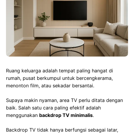
b
s
g
a
e
o
A
r
d
r
o
p
a
s
e
k
p
m
s
t
Ruang keluarga adalah tempat paling hangat di
rumah, pusat berkumpul untuk bercengkerama,
menonton film, atau sekadar bersantai.
Supaya makin nyaman, area TV perlu ditata dengan
baik. Salah satu cara paling efektif adalah
menggunakan
backdrop TV minimalis
.
Backdrop TV tidak hanya berfungsi sebagai latar,