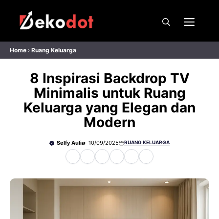
Skip
to
Men
content
Home
›
Ruang Keluarga
8 Inspirasi Backdrop TV
Minimalis untuk Ruang
Keluarga yang Elegan dan
Modern
Selfy Aulia
10/09/2025
RUANG KELUARGA
F
X
W
T
T
P
a
h
e
h
i
c
a
l
r
n
e
t
e
e
t