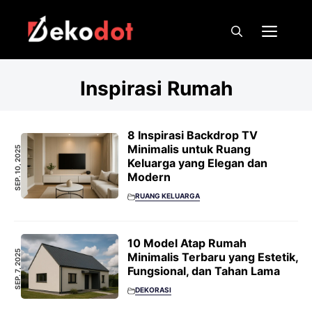
Skip
to
Men
content
Inspirasi Rumah
8 Inspirasi Backdrop TV
Minimalis untuk Ruang
SEP. 10, 2025
Keluarga yang Elegan dan
Modern
RUANG KELUARGA
10 Model Atap Rumah
SEP. 7, 2025
Minimalis Terbaru yang Estetik,
Fungsional, dan Tahan Lama
DEKORASI