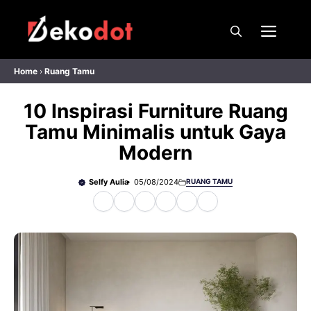
Skip
to
Men
content
Home
›
Ruang Tamu
10 Inspirasi Furniture Ruang
Tamu Minimalis untuk Gaya
Modern
Selfy Aulia
05/08/2024
RUANG TAMU
F
X
W
T
T
P
a
h
e
h
i
c
a
l
r
n
e
t
e
e
t
b
s
g
a
e