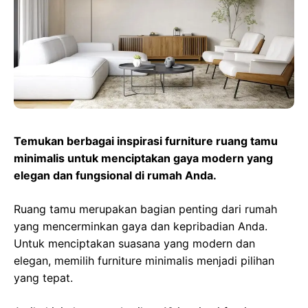
o
A
r
d
r
o
p
a
s
e
k
p
m
s
t
Temukan berbagai inspirasi furniture ruang tamu
minimalis untuk menciptakan gaya modern yang
elegan dan fungsional di rumah Anda.
Ruang tamu merupakan bagian penting dari rumah
yang mencerminkan gaya dan kepribadian Anda.
Untuk menciptakan suasana yang modern dan
elegan, memilih furniture minimalis menjadi pilihan
yang tepat.