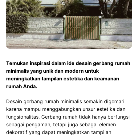
o
A
r
d
r
o
p
a
s
e
k
p
m
s
t
Temukan inspirasi dalam ide desain gerbang rumah
minimalis yang unik dan modern untuk
meningkatkan tampilan estetika dan keamanan
rumah Anda.
Desain gerbang rumah minimalis semakin digemari
karena mampu menggabungkan unsur estetika dan
fungsionalitas. Gerbang rumah tidak hanya berfungsi
sebagai pengaman, tetapi juga sebagai elemen
dekoratif yang dapat meningkatkan tampilan