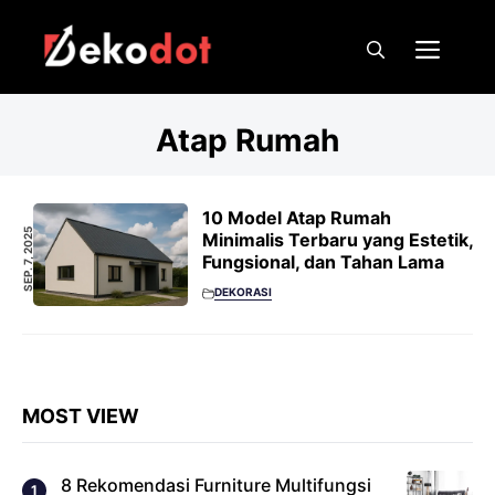
Skip
to
Men
content
Atap Rumah
10 Model Atap Rumah
SEP. 7, 2025
Minimalis Terbaru yang Estetik,
Fungsional, dan Tahan Lama
DEKORASI
MOST VIEW
8 Rekomendasi Furniture Multifungsi